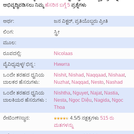
ಅಭಿವೃದ್ಧಿಪಡಿಸಲು ನಿಮ್ಮ
ಹೆಸರಿನ ಬಗ್ಗೆ 5
ಪ್ರಶ್ನೆಗಳು
ಅರ್ಥ:
ಜನ ವಿಕ್ಟರ್, ಪ್ರತಿಯೊಬ್ಬರು ಪ್ರೀತಿ
ಲಿಂಗ:
ಸ್ತ್ರೀ
ಮೂಲ:
ರೂಪದಲ್ಲಿ:
Nicolaas
ವೈವಿಧ್ಯವುಳ್ಳ/ ಭಿನ್ನ :
Никита
ಒಂದೇ ತರಹದ ಧ್ವನಿಯ
Nishit
,
Nishad
,
Naqqaad
,
Nishaat
,
ಬಾಲಕರ ಹೆಸರುಗಳು:
Nuzhat
,
Naqqad
,
Nesto
,
Nashad
ಒಂದೇ ತರಹದ ಧ್ವನಿಯ
Nishtha
,
Nguyet
,
Najat
,
Nastia
,
ಬಾಲಕಿಯರ ಹೆಸರುಗಳು :
Nesta
,
Ngọc Diệu
,
Nagida
,
Ngọc
Thoa
ರೇಟಿಂಗ್/ಸ್ಥಾನ:
4.5/5 ನಕ್ಷತ್ರಗಳು
515 ರು
ಮತಗಳನ್ನು